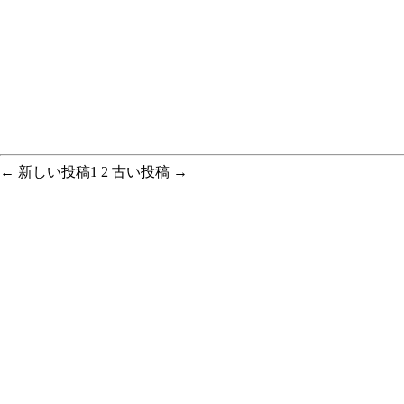
投
←
新しい
投稿
1
2
古い
投稿
→
稿
の
ペ
ー
ジ
送
り