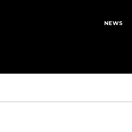
株式会社ＮＴＴデータ（以下
び株式会社Ｐｏｌｙｕｓｅ（以
NEWS