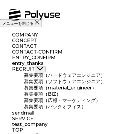
コ
ン
テ
ン
メニューを閉じる
ツ
へ
COMPANY
ス
CONCEPT
CONTACT
キ
CONTACT-CONFIRM
ッ
ENTRY_CONFIRM
プ
entry_thanks
RECRUIT
サ
募集要項（ハードウェアエンジニア）
ブ
メ
募集要項（ソフトウェアエンジニア）
ニ
募集要項（material_engineer）
ュ
募集要項（BIZ）
ー
募集要項（広報・マーケティング）
を
募集要項（バックオフィス）
表
sendmail
示
SERVICE
test_company
TOP