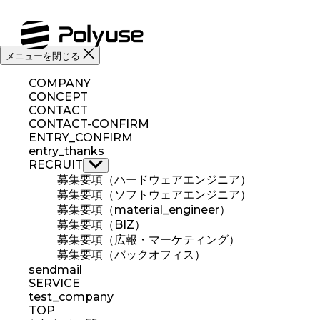
コ
ン
テ
ン
メニューを閉じる
ツ
へ
COMPANY
ス
CONCEPT
CONTACT
キ
CONTACT-CONFIRM
ッ
ENTRY_CONFIRM
プ
entry_thanks
RECRUIT
サ
募集要項（ハードウェアエンジニア）
ブ
メ
募集要項（ソフトウェアエンジニア）
ニ
募集要項（material_engineer）
ュ
募集要項（BIZ）
ー
募集要項（広報・マーケティング）
を
募集要項（バックオフィス）
表
sendmail
示
SERVICE
test_company
TOP